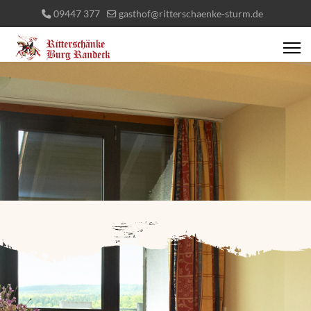
09447 377
gasthof@ritterschaenke-sturm.de